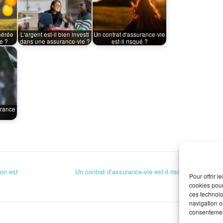
nérée
L'argent est-il bien investi
Un contrat d'assurance-vie
e ?
dans une assurance-vie ?
est-il risqué ?
urance
on est
Un contrat d’assurance-vie est-il risqué ?
→
Pour offrir 
cookies pour
ces technolo
navigation ou
consentement