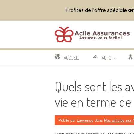
Profitez de l'offre spéciale
G
Aller
au
contenu
Acile Assurances
ASSUREZ VOUS FACILE !
ACCUEIL
AUTO
COMPARATIF
CO
Quels sont les a
ARTICLES
ART
vie en terme de
Publié par
Lawrence
dans
Nos articles sur 
Quels sont les avantages de l’assurance-vie 