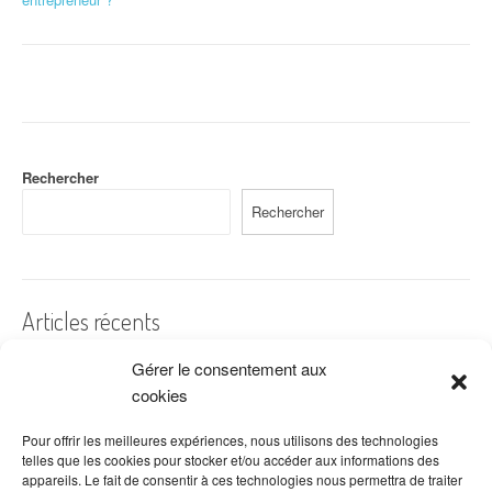
a
v
i
g
a
Rechercher
t
Rechercher
i
o
n
Articles récents
d
Gérer le consentement aux
Une assurance RCPRO est-elle obligatoire en tant qu’auto
'
entrepreneur ?
cookies
L’assurance auto entrepreneur est-elle obligatoire ?
a
Pour offrir les meilleures expériences, nous utilisons des technologies
telles que les cookies pour stocker et/ou accéder aux informations des
Quelles sont mes obligations en tant que travailleur indépendant ?
r
appareils. Le fait de consentir à ces technologies nous permettra de traiter