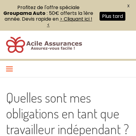
X
Profitez de l'offre spéciale
Groupama Auto
: 50€ offerts la 1ère
Plus tard
année. Devis rapide en
> Cliquant ici !
<
Aller
au
contenu
Acile Assurances
ASSUREZ VOUS FACILE !
Quelles sont mes
obligations en tant que
travailleur indépendant ?