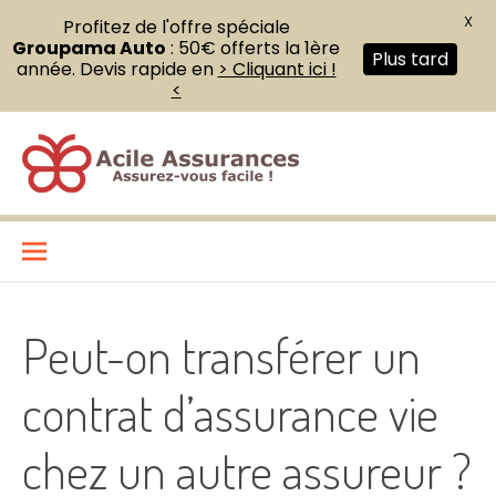
X
Profitez de l'offre spéciale
Groupama Auto
: 50€ offerts la 1ère
Plus tard
année. Devis rapide en
> Cliquant ici !
<
Aller
au
contenu
Acile Assurances
ASSUREZ VOUS FACILE !
Peut-on transférer un
contrat d’assurance vie
chez un autre assureur ?