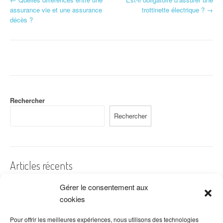
N
assurance vie et une assurance
trottinette électrique ?
→
a
décès ?
v
i
g
a
Rechercher
t
Rechercher
i
o
n
Articles récents
d
Gérer le consentement aux
Une assurance RCPRO est-elle obligatoire en tant qu’auto
'
entrepreneur ?
cookies
L’assurance auto entrepreneur est-elle obligatoire ?
a
Pour offrir les meilleures expériences, nous utilisons des technologies