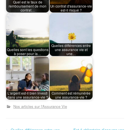
Quel est le taux de
remboursement de mon
Un contrat d'assurance-vie
contrat…
est-il risqué ?
Quelles différences entre
Quelles sont les questions
une assurance vie et
à poser pour la…
une…
L'argent est-il bien investi
Comment est rémunérée
dans une assurance-vie ?
une assurance-vie ?
Nos articles sur l'Assurance Vie
←
Quelles différences entre une
Est-il obligatoire d’assurer une