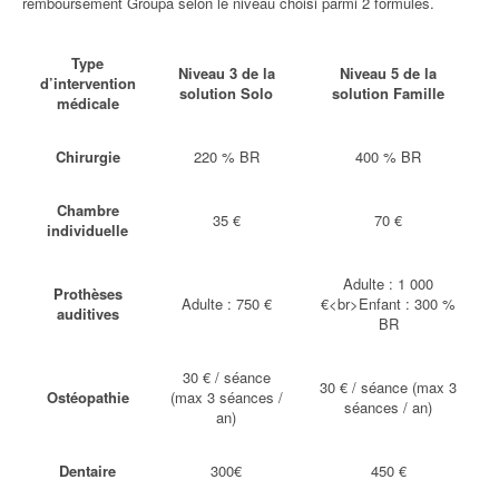
remboursement Groupa selon le niveau choisi parmi 2 formules.
Type
Niveau 3 de la
Niveau 5 de la
d’intervention
solution Solo
solution Famille
médicale
Chirurgie
220 % BR
400 % BR
Chambre
35 €
70 €
individuelle
Adulte : 1 000
Prothèses
Adulte : 750 €
€<br>Enfant : 300 %
auditives
BR
30 € / séance
30 € / séance (max 3
Ostéopathie
(max 3 séances /
séances / an)
an)
Dentaire
300€
450 €