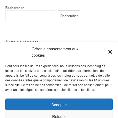
Rechercher
Rechercher
Articles récents
Gérer le consentement aux
Une assurance RCPRO est-elle obligatoire en tant qu’auto
cookies
entrepreneur ?
Pour offrir les meilleures expériences, nous utilisons des technologies
L’assurance auto entrepreneur est-elle obligatoire ?
telles que les cookies pour stocker et/ou accéder aux informations des
appareils. Le fait de consentir à ces technologies nous permettra de traiter
Quelles sont mes obligations en tant que travailleur indépendant ?
des données telles que le comportement de navigation ou les ID uniques
sur ce site. Le fait de ne pas consentir ou de retirer son consentement peut
Quelles assurance sont obligatoires quand on est auto-entrepreneur ?
avoir un effet négatif sur certaines caractéristiques et fonctions.
Quels sont les sanctions en cas de non-respect des règles
d’assurance d’une trottinettes électriques ?
Accepter
Refuser